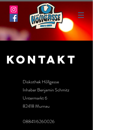
Kontakt
Diskothek Höllgasse
Inhaber Benjamin Schmitz
Untermarkt 6
82418 Murnau
08841/6260026